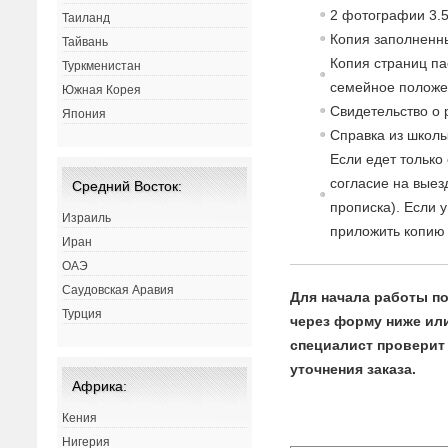
2 фотографии 3.5
Таиланд
Копия заполненны
Тайвань
Копия страниц па
Туркменистан
семейное полож
Южная Корея
Св
идетельст
в
о о
Япония
Спра
в
ка из школы
Если едет только
согласие
на
в
ыез
Средний Восток:
прописка). Если 
Израиль
приложить копию 
Иран
ОАЭ
Саудовская Аравия
Для начала работы по
Турция
через форму ниже или 
специалист проверит 
уточнения заказа.
Африка:
Кения
Нигерия