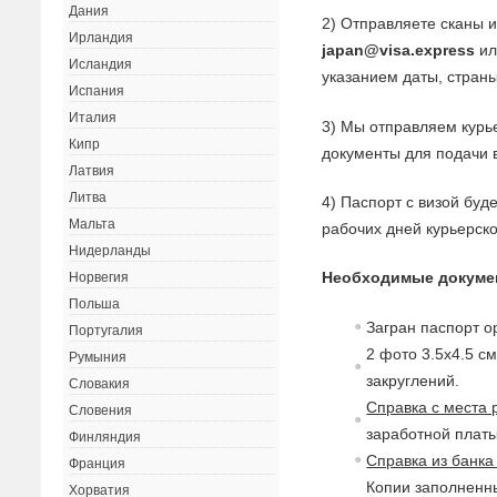
Дания
2) Отправляете сканы 
Ирландия
japan@visa.express
ил
Исландия
указанием даты, страны
Испания
Италия
3) Мы отправляем курь
Кипр
документы для подачи в
Латвия
Литва
4) Паспорт с визой буд
Мальта
рабочих дней курьерск
Нидерланды
Необходимые докуме
Норвегия
Польша
Загран паспорт о
Португалия
2 фото 3.5х4.5 см
Румыния
закруглений.
Словакия
Справка с места 
Словения
заработной платы
Финляндия
Справка из банка 
Франция
Копии заполненны
Хорватия