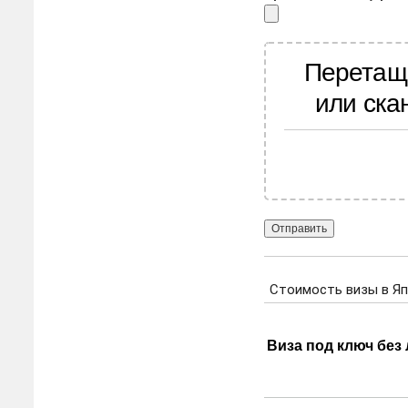
Перетащ
или ска