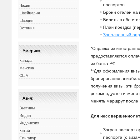
паспортов.
Чехия
Брони отелей на в
Швейцария
Билеты в обе сто
Швеция
План поездки (п
Эстония
Заполненный опр
*Справка из иностранно
Америка:
предоставляются оплач
Канада
из банка РФ.
Мексика
**Для оформления виз
США
бронирования авиабилет
получения визы, эти б
рекомендуется изменят
Азия:
менять маршрут после 
Вьетнам
Для несовершеннолет
Индия
Индонезия
Загран паспорт о
Китай
паспорта (с
в
изам
Сингапур