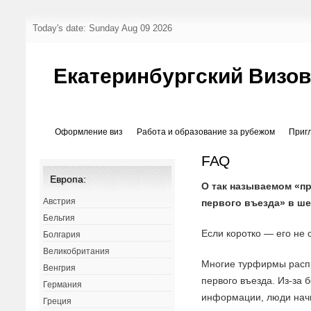
Today's date: Sunday Aug 09 2026
Екатеринбургский Визо
Оформление виз
Работа и образование за рубежом
Приг
FAQ
Европа:
О так называемом «п
Австрия
первого въезда» в ше
Бельгия
Если коротко — его не 
Болгария
Великобритания
Многие турфирмы расп
Венгрия
первого въезда. Из-за 
Германия
информации, люди начи
Греция